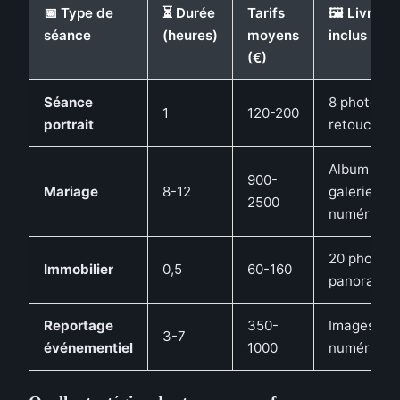
📅 Type de
⏳ Durée
Tarifs
🖼️ Livrabl
séance
(heures)
moyens
inclus
(€)
Séance
8 photos
1
120-200
portrait
retouchée
Album +
900-
Mariage
8-12
galerie
2500
numérique
20 photos
Immobilier
0,5
60-160
panoramiq
Reportage
350-
Images HD
3-7
événementiel
1000
numérique