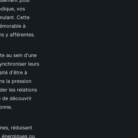
odique, vos
mulant. Cette
mémorable à
s y afférentes.
te au sein d'une
ynchroniser leurs
ité d'être à
ns la pression
er les relations
e de découvrir
sonne.
nes, réduisant
ns énergiques ou