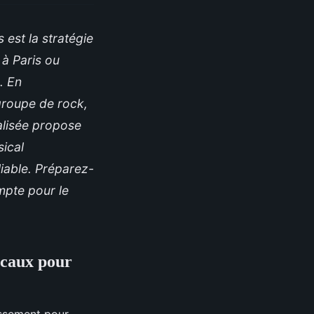
est la stratégie
 à Paris ou
. En
groupe de rock,
ialisée propose
sical
iable. Préparez-
mpte pour le
icaux pour
issement pour