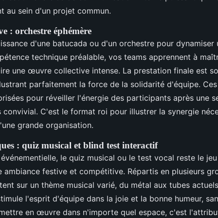
t au sein d'un projet commun.
ive : orchestre éphémère
puissance d'une batucada ou d'un orchestre pour dynamiser
étence technique préalable, vos teams apprennent à maîtri
ire une œuvre collective intense. La prestation finale est
lustrant parfaitement la force de la solidarité d'équipe. Ces
risées pour réveiller l'énergie des participants après une s
convivial. C'est le format roi pour illustrer la synergie néc
'une grande organisation.
es : quiz musical et blind test interactif
événementielle, le quiz musical ou le test vocal reste le je
e ambiance festive et compétitive. Répartis en plusieurs gr
ent sur un thème musical varié, du métal aux tubes actuels
stimule l'esprit d'équipe dans la joie et la bonne humeur, sa
à mettre en œuvre dans n'importe quel espace, c'est l'attribu