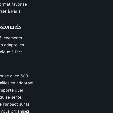
ormat favorise
ise à Paris.
sionnels
s événements
on adapte les
ique à l’art
eprise avec 500
ailles en adaptant
'importe quel
idu se sente
e l'impact sur la
 vous organisez.