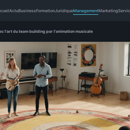
cueil
Actu
Business
Formation
Juridique
Management
Marketing
Servi
 l'art du team building par l'animation musicale