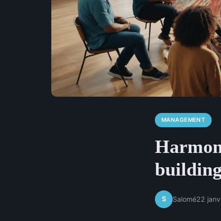
MANAGEMENT
Harmoni
buildin
S
Salomé
22 janv