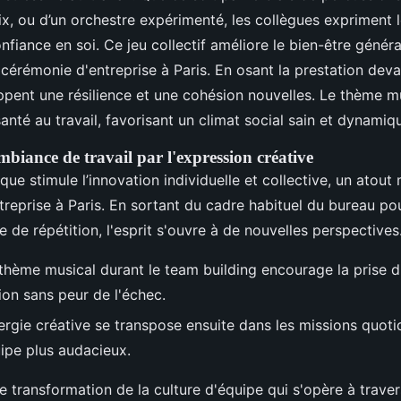
oix, ou d’un orchestre expérimenté, les collègues expriment 
nfiance en soi. Ce jeu collectif améliore le bien-être génér
cérémonie d'entreprise à Paris. En osant la prestation devan
ent une résilience et une cohésion nouvelles. Le thème mu
santé au travail, favorisant un climat social sain et dynamiq
biance de travail par l'expression créative
ue stimule l’innovation individuelle et collective, un atout
ntreprise à Paris. En sortant du cadre habituel du bureau po
le de répétition, l'esprit s'ouvre à de nouvelles perspectives
thème musical durant le team building encourage la prise d'i
ion sans peur de l'échec.
ergie créative se transpose ensuite dans les missions quotid
uipe plus audacieux.
e transformation de la culture d'équipe qui s'opère à traver