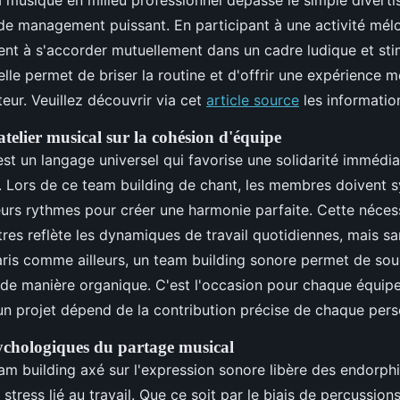
 de management puissant. En participant à une activité mél
ent à s'accorder mutuellement dans un cadre ludique et sti
lle permet de briser la routine et d'offrir une expérience 
eur. Veuillez découvrir via cet
article source
les information
atelier musical sur la cohésion d'équipe
 est un langage universel qui favorise une solidarité immédia
s. Lors de ce team building de chant, les membres doivent s
rs rythmes pour créer une harmonie parfaite. Cette nécess
tres reflète les dynamiques de travail quotidiennes, mais sa
aris comme ailleurs, un team building sonore permet de soud
 de manière organique. C'est l'occasion pour chaque équip
'un projet dépend de la contribution précise de chaque per
sychologiques du partage musical
eam building axé sur l'expression sonore libère des endorphi
stress lié au travail. Que ce soit par le biais de percussio