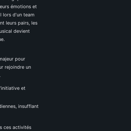
leurs émotions et
al lors d'un team
t leurs pairs, les
sical devient
ue.
 majeur pour
ur rejoindre un
.
nitiative et
iennes, insufflant
s ces activités