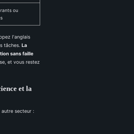
rants ou
es
ppez l'anglais
les tâches.
La
ion sans faille
use, et vous restez
ience et la
autre secteur :