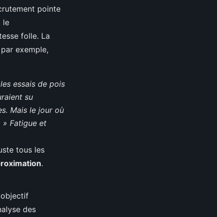
ecrutement pointe
, le
esse folle. La
, par exemple,
les essais de pois
raient su
s. Mais le jour où
 » Fatigue et
uste tous les
proximation
.
objectif
analyse des