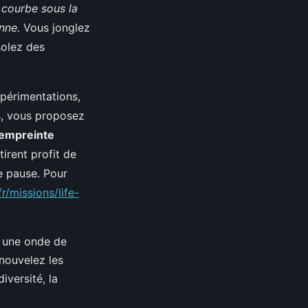
 courbe sous la
nne.
Vous jonglez
solez des
xpérimentations,
s, vous proposez
'empreinte
irent profit de
ne pause. Pour
r/missions/life-
ue une onde de
enouvelez les
iversité, la