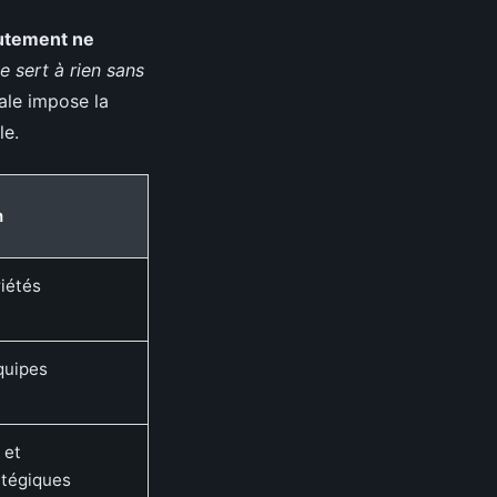
utement ne
e sert à rien sans
ale impose la
le.
n
iétés
quipes
 et
tégiques