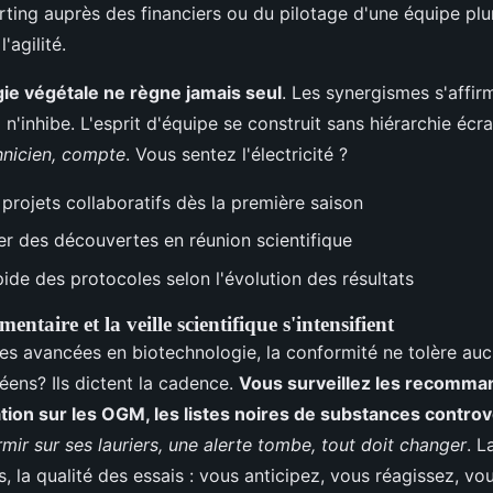
rting auprès des financiers ou du pilotage d'une équipe pluri
'agilité.
gie végétale ne règne jamais seul
. Les synergismes s'affir
l n'inhibe. L'esprit d'équipe se construit sans hiérarchie écr
hnicien, compte
. Vous sentez l'électricité ?
rojets collaboratifs dès la première saison
er des découvertes en réunion scientifique
ide des protocoles selon l'évolution des résultats
mentaire et la veille scientifique s'intensifient
des avancées en biotechnologie, la conformité ne tolère auc
ens? Ils dictent la cadence.
Vous surveillez les recomma
lation sur les OGM, les listes noires de substances contro
mir sur ses lauriers, une alerte tombe, tout doit changer
. L
s, la qualité des essais : vous anticipez, vous réagissez, v