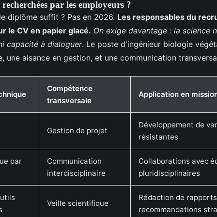
 recherchées par les employeurs ?
e diplôme suffit ? Pas en 2026.
Les responsables du recr
ur le CV en papier glacé.
On exige davantage : la science n
ni capacité à dialoguer
. Le poste d'ingénieur biologie végét
e, une aisance en gestion, et une communication transversa
Compétence
chnique
Application en missio
transversale
Développement de var
Gestion de projet
résistantes
ue par
Communication
Collaborations avec é
interdisciplinaire
pluridisciplinaires
utils
Rédaction de rapports
Veille scientifique
s
recommandations stra