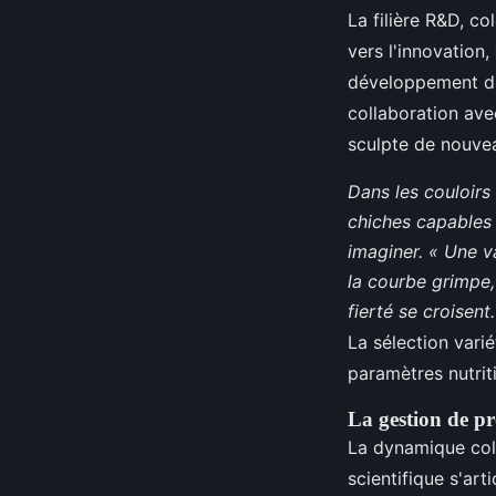
La filière R&D, c
vers l'innovation,
développement d'e
collaboration avec
sculpte de nouvea
Dans les couloirs
chiches capables 
imaginer. « Une va
la courbe grimpe,
fierté se croisent
La sélection vari
paramètres nutri
La gestion de pro
La dynamique coll
scientifique s'art