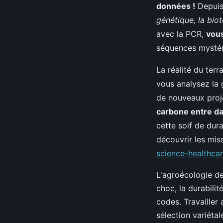
données !
Depuis 
génétique, la bio
avec la PCR,
vous
séquences mystéri
La réalité du ter
vous analysez la 
de nouveaux proje
carbone entre da
cette soif de dura
découvrir les mis
science-healthcar
L'agroécologie dev
choc, la durabili
codes. Travailler 
sélection variétal