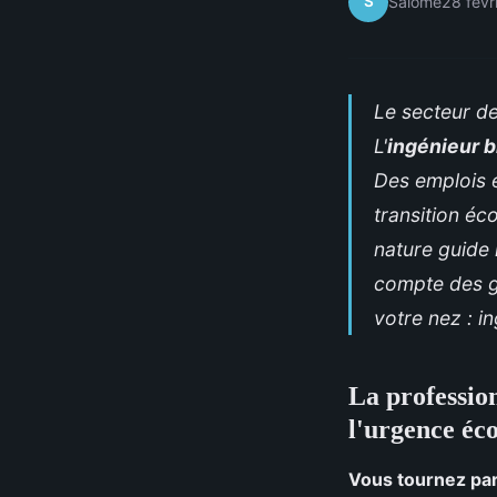
S
Salomé
28 févr
Le secteur de
L'
ingénieur b
Des emplois 
transition éc
nature guide 
compte des g
votre nez : i
La profession
l'urgence éc
Vous tournez parf