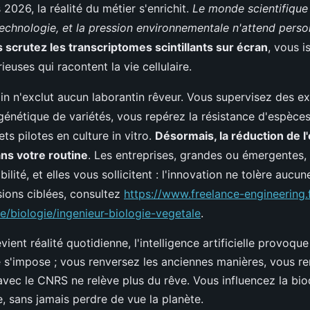
2026, la réalité du métier s'enrichit.
Le monde scientifique
technologie, et la pression environnementale n'attend perso
 scrutez les transcriptomes scintillants sur écran
, vous i
euses qui racontent la vie cellulaire.
rain n'exclut aucun laborantin rêveur. Vous supervisez des e
génétique de variétés, vous repérez la résistance d'espèce
ts pilotes en culture in vitro.
Désormais, la réduction de l
ns votre routine
. Les entreprises, grandes ou émergentes, t
bilité, et elles vous sollicitent : l'innovation ne tolère aucu
sions ciblées, consultez
https://www.freelance-engineering.f
e/biologie/ingenieur-biologie-vegetale
.
ient réalité quotidienne, l'intelligence artificielle provoq
té s'impose ; vous renversez les anciennes manières, vous r
avec le CNRS ne relève plus du rêve. Vous influencez la biod
e, sans jamais perdre de vue la planète.