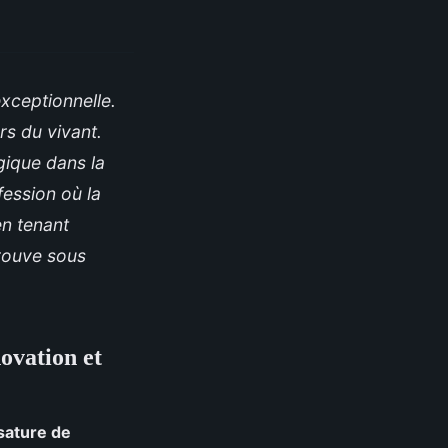
xceptionnelle.
rs du vivant.
gique dans la
fession où la
en tenant
rouve sous
novation et
 sature de