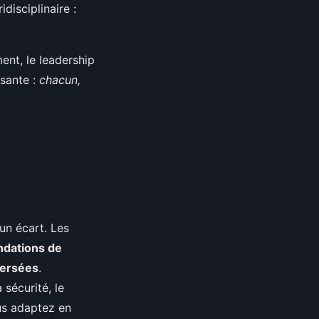
disciplinaire :
ment, le leadership
asante :
chacun,
un écart. Les
ndations de
versées
.
a sécurité, le
ous adaptez en