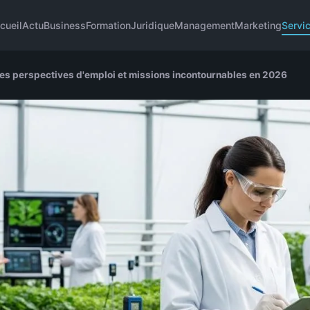
cueil
Actu
Business
Formation
Juridique
Management
Marketing
Servi
 les perspectives d'emploi et missions incontournables en 2026