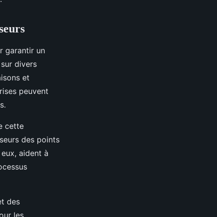
seurs
r garantir un
sur divers
aisons et
prises peuvent
s.
e cette
seurs des points
 eux, aident à
rocessus
et des
our les