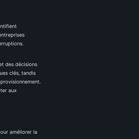
ntifient
entreprises
erruptions.
et des décisions
ues clés, tandis
approvisionnement.
pter aux
our améliorer la