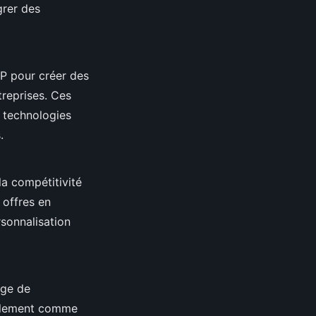
grer des
AP pour créer des
treprises. Ces
s technologies
.
la compétitivité
 offres en
rsonnalisation
age de
seulement comme