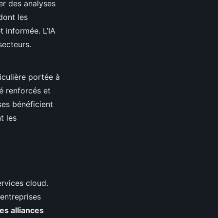
ser des analyses
dont les
t informée. L’IA
secteurs.
iculière portée à
é renforcés et
ises bénéficient
t les
ervices cloud.
entreprises
es alliances