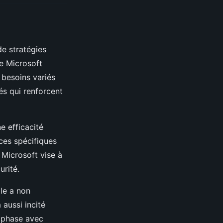
e stratégies
 Microsoft
 besoins variés
és qui renforcent
e efficacité
ces spécifiques
 Microsoft vise à
urité.
lle a non
aussi incité
n phase avec