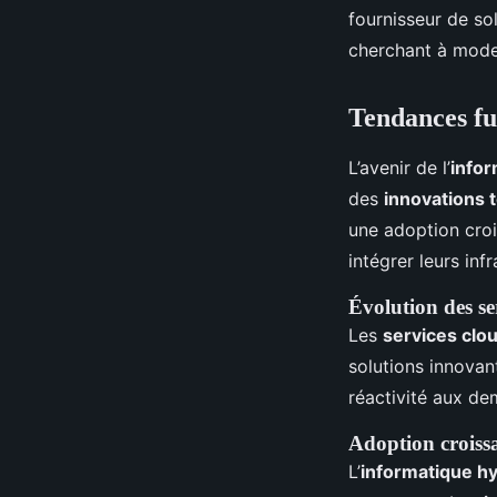
fournisseur de so
cherchant à moder
Tendances fu
L’avenir de l’
infor
des
innovations 
une adoption croi
intégrer leurs in
Évolution des se
Les
services clo
solutions innovan
réactivité aux dem
Adoption croiss
L’
informatique h