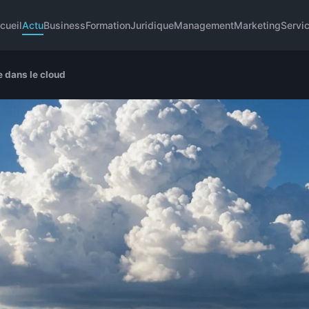
cueil
Actu
Business
Formation
Juridique
Management
Marketing
Servi
e dans le cloud