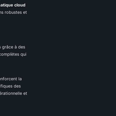
atique cloud
ns robustes et
s grâce à des
complètes qui
enforcent la
ifiques des
érationnelle et