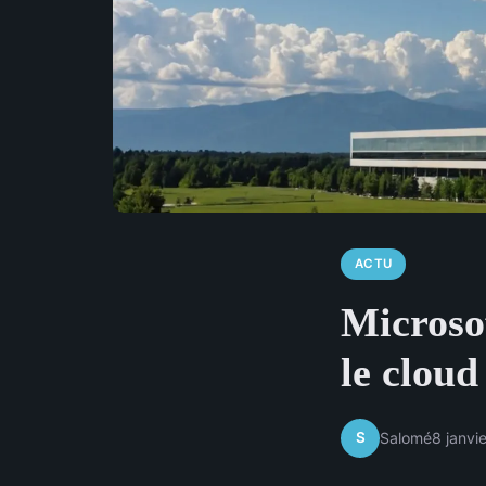
ACTU
Microsof
le cloud
S
Salomé
8 janvi